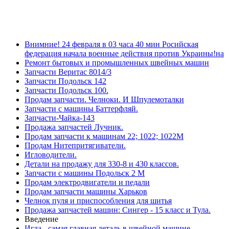
Внимние! 24 февраля в 03 часа 40 мин Росийская
федерация начала военные действия против Украины!на
Ремонт бытовых и промышленных швейных машин
Запчасти Веритас 8014/3
Запчасти Подольск 142
Запчасти Подольск 100.
Продам запчасти. Челноки. И Шпулемоталки
Запчасти с машины Баттерфляй.
Запчасти-Чайка-143
Продажа запчастей Лучник.
Продам запчасти к машинам 22; 1022; 1022М
Продам Нитепритягиватели.
Игловодители.
Детали на продажу для 330-8 и 430 классов.
Запчасти с машины Подольск 2 М
Продам электродвигатели и педали
Продам запчасти машины Харьков
Челнок пуля и приспособления для шитья
Продажа запчастей машин: Сингер - 15 класс и Тула.
Введение
Игла - самая главная деталь в швейной машине