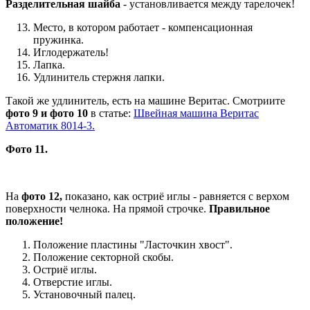
Разделительная шайба
- установливается между тарелочек!
Место, в котором работает - компенсационная
пружинка.
Иглодержатель!
Лапка.
Удлинитель стержня лапки.
Такой же удлинитель, есть на машине Веритас. Смотриите
фото 9 и фото 10
в статье:
Швейная машина Веритас
Автоматик 8014-3.
Фото 11.
На
фото 12,
показано, как остриё иглы - равняется с верхом
поверхности челнока. На прямой строчке.
Правильное
положение!
Положение пластины "Ласточкин хвост".
Положение секторной скобы.
Остриё иглы.
Отверстие иглы.
Установочный палец.