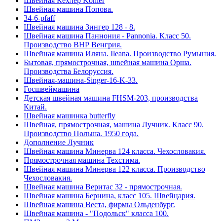
Швейная Кёхлер Kohler
Швейная машина Попова.
34-6-pfaff
Швейная машина Зингер 128 - 8.
Швейная машина Паннония - Pannonia. Класс 50.
Производство ВНР Венгрия.
Швейная машина Иляна. Ileana. Производство Румыния.
Бытовая, прямострочная, швейная машина Орша.
Производства Белоруссия.
Швейная-машина-Singer-16-K-33.
Госшвеймашина
Детская швейная машина FHSM-203, производства
Китай.
Швейная машинка butterfly
Швейная, прямострочная, машина Лучник. Класс 90.
Производство Польша. 1950 года.
Дополнение Лучник
Швейная машина Минерва 124 класса. Чехословакия.
Прямострочная машина Техстима.
Швейная машина Минерва 122 класса. Производство
Чехословакия.
Швейная машина Веритас 32 - прямострочная.
Швейная машина Бернина, класс 105. Швейцария.
Швейная машина Веста, фирмы Ольденбург.
Швейная машина - "Подольск" класса 100.