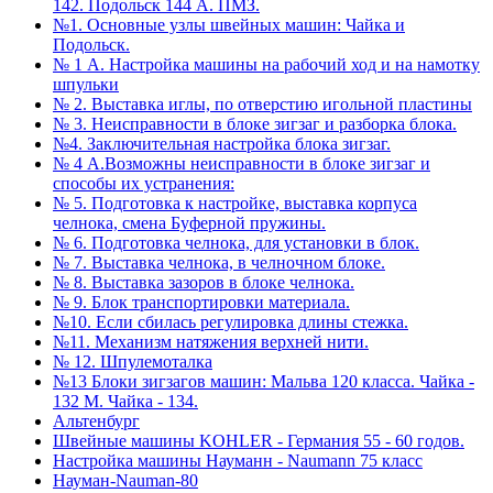
142. Подольск 144 А. ПМЗ.
№1. Основные узлы швейных машин: Чайка и
Подольск.
№ 1 А. Настройка машины на рабочий ход и на намотку
шпульки
№ 2. Выставка иглы, по отверстию игольной пластины
№ 3. Неисправности в блоке зигзаг и разборка блока.
№4. Заключительная настройка блока зигзаг.
№ 4 А.Возможны неисправности в блоке зигзаг и
способы их устранения:
№ 5. Подготовка к настройке, выставка корпуса
челнока, смена Буферной пружины.
№ 6. Подготовка челнока, для установки в блок.
№ 7. Выставка челнока, в челночном блоке.
№ 8. Выставка зазоров в блоке челнока.
№ 9. Блок транспортировки материала.
№10. Если сбилась регулировка длины стежка.
№11. Механизм натяжения верхней нити.
№ 12. Шпулемоталка
№13 Блоки зигзагов машин: Мальва 120 класса. Чайка -
132 М. Чайка - 134.
Альтенбург
Швейные машины KOHLER - Германия 55 - 60 годов.
Настройка машины Науманн - Naumann 75 класс
Науман-Nauman-80