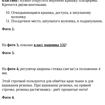
пластину!
Нужно открутить верхнюю крышку платформы.
Крепится двумя винтиками.
Откидывающаяся крышка, доступа, к шпульному
колпачку.
Посадочное место, шпульного колпачка, в подшпульник.
Фото 2.
На
фото 3,
показан
класс машины 132
!
Фото 3.
На
фото 4,
регулятор ширины стежка (зигзаг) в положении 4
мм.
Этой строчкой пользуются для обмётки края ткани и для
вшивания резинки. При вшивании резинки, на прямой
строчке, резинка растягиваясь - рвёт прошитые нити!
Фото 4.