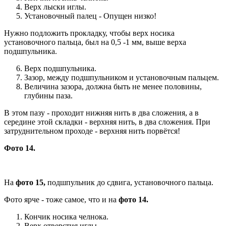
Верх лыски иглы.
Установочный палец - Опущен низко!
Нужно подложить прокладку, чтобы верх носика
установочного пальца, был на 0,5 -1 мм, выше верха
подшпульника.
Верх подшпульника.
Зазор, между подшпульником и установочным пальцем.
Величина зазора, должна быть не менее половины,
глубины паза.
В этом пазу - проходит нижняя нить в два сложения, а в
середине этой складки - верхняя нить, в два сложения. При
затруднительном проходе - верхняя нить порвётся!
Фото 14.
На
фото 15,
подшпульник до сдвига, установочного пальца.
Фото ярче - тоже самое, что и на
фото 14.
Кончик носика челнока.
Верх отверстия иглы.