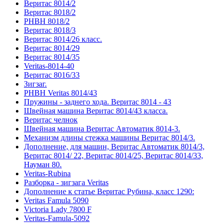
Веритас 8014/2
Веритас 8018/2
РНВН 8018/2
Веритас 8018/3
Веритас 8014/26 класс.
Веритас 8014/29
Веритас 8014/35
Veritas-8014-40
Веритас 8016/33
Зигзаг.
РНВН Veritas 8014/43
Пружины - заднего хода. Веритас 8014 - 43
Швейная машина Веритас 8014/43 класса.
Веритас челнок
Швейная машина Веритас Автоматик 8014-3.
Механизм длины стежка машины Веритас 8014/3.
Дополнение, для машин, Веритас Автоматик 8014/3,
Веритас 8014/ 22, Веритас 8014/25, Веритас 8014/33,
Науман 80.
Veritas-Rubina
Разборка - зигзага Veritas
Дополнение к статье Веритас Рубина, класс 1290:
Veritas Famula 5090
Victoria Lady 7800 F
Veritas-Famula-5092