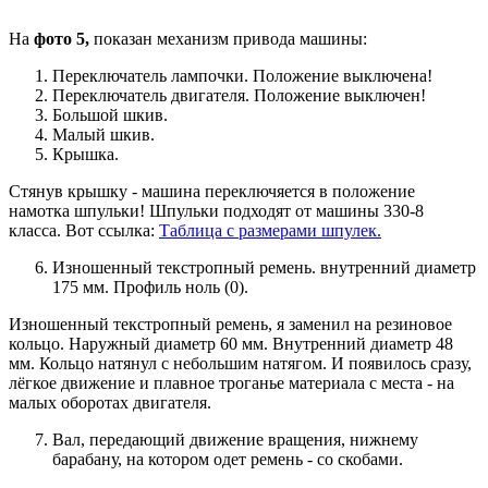
На
фото 5,
показан механизм привода машины:
Переключатель лампочки. Положение выключена!
Переключатель двигателя. Положение выключен!
Большой шкив.
Малый шкив.
Крышка.
Стянув крышку - машина переключяется в положение
намотка шпульки! Шпульки подходят от машины 330-8
класса. Вот ссылка:
Таблица с размерами шпулек.
Изношенный текстропный ремень. внутренний диаметр
175 мм. Профиль ноль (0).
Изношенный текстропный ремень, я заменил на резиновое
кольцо. Наружный диаметр 60 мм. Внутренний диаметр 48
мм. Кольцо натянул с небольшим натягом. И появилось сразу,
лёгкое движение и плавное троганье материала с места - на
малых оборотах двигателя.
Вал, передающий движение вращения, нижнему
барабану, на котором одет ремень - со скобами.