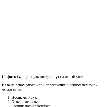
На
фото 14,
подшпульник сдвинут на левый укол.
Игла на левом уколе - при пересечении носиком челнока -
лыски иглы.
Носик челнока.
Отверстие иглы.
Кончик носика челнока.