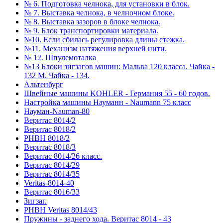
№ 6. Подготовка челнока, для установки в блок.
№ 7. Выставка челнока, в челночном блоке.
№ 8. Выставка зазоров в блоке челнока.
№ 9. Блок транспортировки материала.
№10. Если сбилась регулировка длины стежка.
№11. Механизм натяжения верхней нити.
№ 12. Шпулемоталка
№13 Блоки зигзагов машин: Мальва 120 класса. Чайка -
132 М. Чайка - 134.
Альтенбург
Швейные машины KOHLER - Германия 55 - 60 годов.
Настройка машины Науманн - Naumann 75 класс
Науман-Nauman-80
Веритас 8014/2
Веритас 8018/2
РНВН 8018/2
Веритас 8018/3
Веритас 8014/26 класс.
Веритас 8014/29
Веритас 8014/35
Veritas-8014-40
Веритас 8016/33
Зигзаг.
РНВН Veritas 8014/43
Пружины - заднего хода. Веритас 8014 - 43