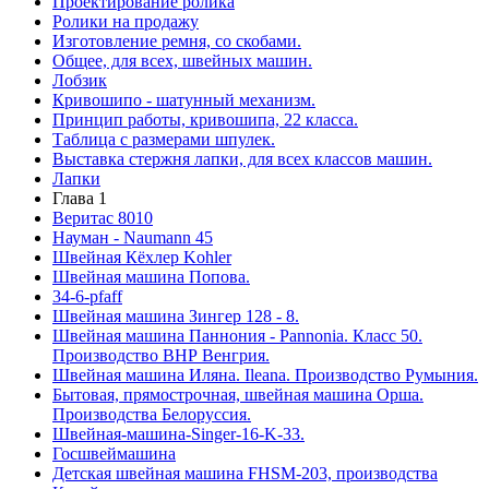
Проектирование ролика
Ролики на продажу
Изготовление ремня, со скобами.
Общее, для всех, швейных машин.
Лобзик
Кривошипо - шатунный механизм.
Принцип работы, кривошипа, 22 класса.
Таблица с размерами шпулек.
Выставка стержня лапки, для всех классов машин.
Лапки
Глава 1
Веритас 8010
Науман - Naumann 45
Швейная Кёхлер Kohler
Швейная машина Попова.
34-6-pfaff
Швейная машина Зингер 128 - 8.
Швейная машина Паннония - Pannonia. Класс 50.
Производство ВНР Венгрия.
Швейная машина Иляна. Ileana. Производство Румыния.
Бытовая, прямострочная, швейная машина Орша.
Производства Белоруссия.
Швейная-машина-Singer-16-K-33.
Госшвеймашина
Детская швейная машина FHSM-203, производства