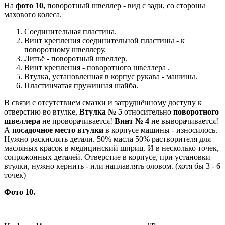
На
фото 10,
поворотный швеллер - вид с зади, со стороны
махового колеса.
Соединительная пластина.
Винт крепления соединительной пластины - к
поворотному швеллеру.
Литьё - поворотный швеллер.
Винт крепления - поворотного швеллера .
Втулка, установленная в корпус рукава - машины.
Пластинчатая пружинная шайба.
В связи с отсутствием смазки и затруднённому доступу к
отверстию во втулке,
Втулка № 5
относительно
поворотного
швеллера
не проворачивается!
Винт № 4
не выворачивается!
А
посадочное место втулки
в корпусе машины - износилось.
Нужно раскислять детали. 50% масла 50% растворителя для
масляных красок в медицинский шприц. И в несколько точек,
сопряжонных деталей. Отверстие в корпусе, при установки
втулки, нужно кернить - или наплавлять оловом. (хотя бы 3 - 6
точек)
Фото 10.