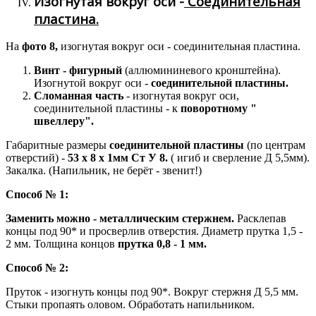
Изогнутая вокруг оси -
Соединительная
пластина.
На
фото 8,
изогнутая вокруг оси - соединительная пластина.
Винт - фигурный
(аллюмининевого кронштейна).
Изогнутой вокруг оси -
соединительной пластины.
Сломанная часть
- изогнутая вокруг оси,
соединительной пластины - к
поворотному "
швеллеру".
Габаритные размеры
соединительной пластины
(по центрам
отверстий) -
53 х 8 х 1мм Ст У 8.
( игиб и сверление Д 5,5мм).
Закалка. (Напильник, не берёт - звенит!)
Способ № 1:
Заменить можно - металлическим стержнем.
Расклепав
концы под 90* и просверлив отверстия. Диаметр прутка 1,5 -
2 мм. Толщина концов
прутка 0,8 - 1 мм.
Способ № 2:
Пруток - изогнуть концы под 90*. Вокруг стержня Д 5,5 мм.
Стыки пропаять оловом. Обработать напильником.