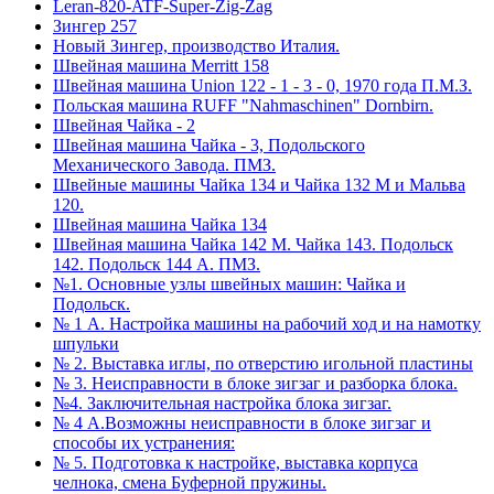
Leran-820-ATF-Super-Zig-Zag
Зингер 257
Новый Зингер, производство Италия.
Швейная машина Merritt 158
Швейная машина Union 122 - 1 - 3 - 0, 1970 года П.М.З.
Польская машина RUFF "Nahmaschinen" Dornbirn.
Швейная Чайка - 2
Швейная машина Чайка - 3, Подольского
Механического Завода. ПМЗ.
Швейные машины Чайка 134 и Чайка 132 М и Мальва
120.
Швейная машина Чайка 134
Швейная машина Чайка 142 М. Чайка 143. Подольск
142. Подольск 144 А. ПМЗ.
№1. Основные узлы швейных машин: Чайка и
Подольск.
№ 1 А. Настройка машины на рабочий ход и на намотку
шпульки
№ 2. Выставка иглы, по отверстию игольной пластины
№ 3. Неисправности в блоке зигзаг и разборка блока.
№4. Заключительная настройка блока зигзаг.
№ 4 А.Возможны неисправности в блоке зигзаг и
способы их устранения:
№ 5. Подготовка к настройке, выставка корпуса
челнока, смена Буферной пружины.