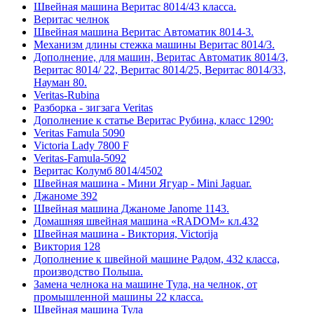
Швейная машина Веритас 8014/43 класса.
Веритас челнок
Швейная машина Веритас Автоматик 8014-3.
Механизм длины стежка машины Веритас 8014/3.
Дополнение, для машин, Веритас Автоматик 8014/3,
Веритас 8014/ 22, Веритас 8014/25, Веритас 8014/33,
Науман 80.
Veritas-Rubina
Разборка - зигзага Veritas
Дополнение к статье Веритас Рубина, класс 1290:
Veritas Famula 5090
Victoria Lady 7800 F
Veritas-Famula-5092
Веритас Колумб 8014/4502
Швейная машина - Мини Ягуар - Mini Jaguar.
Джаноме 392
Швейная машина Джаноме Janome 1143.
Домашняя швейная машина «RADOM» кл.432
Швейная машина - Виктория, Victorija
Виктория 128
Дополнение к швейной машине Радом, 432 класса,
производство Польша.
Замена челнока на машине Тула, на челнок, от
промышленной машины 22 класса.
Швейная машина Тула