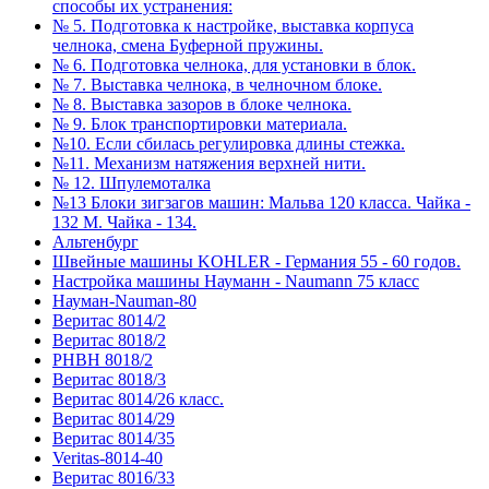
способы их устранения:
№ 5. Подготовка к настройке, выставка корпуса
челнока, смена Буферной пружины.
№ 6. Подготовка челнока, для установки в блок.
№ 7. Выставка челнока, в челночном блоке.
№ 8. Выставка зазоров в блоке челнока.
№ 9. Блок транспортировки материала.
№10. Если сбилась регулировка длины стежка.
№11. Механизм натяжения верхней нити.
№ 12. Шпулемоталка
№13 Блоки зигзагов машин: Мальва 120 класса. Чайка -
132 М. Чайка - 134.
Альтенбург
Швейные машины KOHLER - Германия 55 - 60 годов.
Настройка машины Науманн - Naumann 75 класс
Науман-Nauman-80
Веритас 8014/2
Веритас 8018/2
РНВН 8018/2
Веритас 8018/3
Веритас 8014/26 класс.
Веритас 8014/29
Веритас 8014/35
Veritas-8014-40
Веритас 8016/33