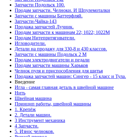
Запчасти Подольск 100.
Продам запчасти. Челноки. И Шпулемоталки
Запчасти с машины Баттерфляй.
Запчасти-Чайка-143
Продажа запчастей Лучник.
Продам запчасти к машинам 22; 1022; 1022М
Продам Нитепритягиватели.
Игловодители.
Детали на продажу для 330-8 и 430 классов.
Запчасти с машины Подольск 2 М
Продам электродвигатели и педали
Продам запчасти машины Харьков
Челнок пуля и приспособления для шитья
Продажа запчастей машин: Сингер - 15 класс и Тула.
Введение
Игла - самая главная деталь в швейной машине
Нить
Швейная машина
Принцип работы, швейной машины
1. Крепёж
2. Детали машин.
3 Инструмент механика
4 Запчасти.
5. Износ челноков.
Ручной привод