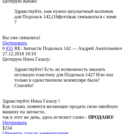
Цитирую Кенже:
Здравствуйте, нам нужно шпульечный колпачок
для Подольск 142,(16фото)как связываться с вами
?
Вы уже связались!
Цитировать
0
#31
RE: Запчасти Подольск 142
—
Андрей Анатольевич
27.12.2018 18:10
Цитирую Нина Галалу:
Здравствуйте! Есть ли возможность заказать
игольную пластину для Подольск-142? Или она
только в единственном экземпляре была?
Спасибо!
Здравствуйте Нина Галалу !
Как только, появятся желающие продать свою швейную
машину на запчасти,
так в этот же день, здесь исчезнет слово -
ПРОДАНО!
Цитировать
1
2
3
4
Обновить список комментариев