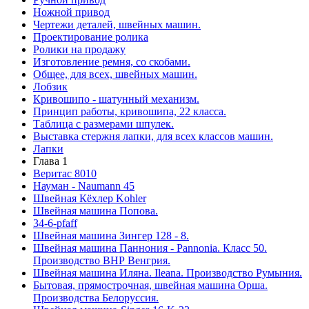
Ножной привод
Чертежи деталей, швейных машин.
Проектирование ролика
Ролики на продажу
Изготовление ремня, со скобами.
Общее, для всех, швейных машин.
Лобзик
Кривошипо - шатунный механизм.
Принцип работы, кривошипа, 22 класса.
Таблица с размерами шпулек.
Выставка стержня лапки, для всех классов машин.
Лапки
Глава 1
Веритас 8010
Науман - Naumann 45
Швейная Кёхлер Kohler
Швейная машина Попова.
34-6-pfaff
Швейная машина Зингер 128 - 8.
Швейная машина Паннония - Pannonia. Класс 50.
Производство ВНР Венгрия.
Швейная машина Иляна. Ileana. Производство Румыния.
Бытовая, прямострочная, швейная машина Орша.
Производства Белоруссия.