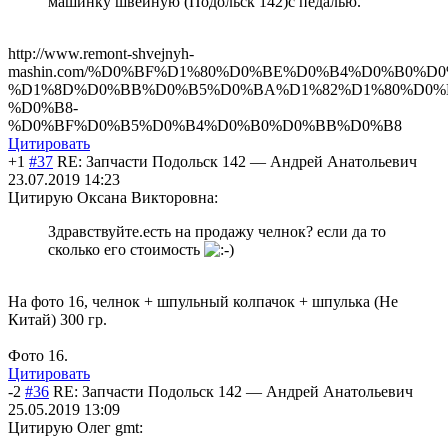
машинку швейную (Подольск 142)с педалью.
http://www.remont-shvejnyh-
mashin.com/%D0%BF%D1%80%D0%BE%D0%B4%D0%B0%D0
%D1%8D%D0%BB%D0%B5%D0%BA%D1%82%D1%80%D0%
%D0%B8-
%D0%BF%D0%B5%D0%B4%D0%B0%D0%BB%D0%B8
Цитировать
+1
#37
RE: Запчасти Подольск 142
—
Андрей Анатольевич
23.07.2019 14:23
Цитирую Оксана Викторовна:
Здравствуйте.есть на продажу челнок? если да то
сколько его стоимость
На фото 16, челнок + шпульный колпачок + шпулька (Не
Китай) 300 гр.
Фото 16.
Цитировать
-2
#36
RE: Запчасти Подольск 142
—
Андрей Анатольевич
25.05.2019 13:09
Цитирую Олег gmt: