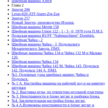
Швейная машина Алеся
Глава 2
Зингер 206
Leran-820-ATF-Super-Zig-Zag
Зингер 257
Новый Зингер, производство Италия.
Швейная машина Merritt 158
Швейная машина Union 122 - 1 - 3 - 0, 1970 года П.М.З.
Польская машина RUFF "Nahmaschinen" Dornbirn.
Швейная Чайка - 2
Швейная машина Чайка - 3, Подольского
Механического Завода. ПМЗ.
Швейные машины Чайка 134 и Чайка 132 М и Мальва
120.
Швейная машина Чайка 134
Швейная машина Чайка 142 М. Чайка 143. Подольск
142. Подольск 144 А. ПМЗ.
№1. Основные узлы швейных машин: Чайка и
Подольск.
№ 1 А. Настройка машины на рабочий ход и на намотку
шпульки
№ 2. Выставка иглы, по отверстию игольной пластины
№ 3. Неисправности в блоке зигзаг и разборка блока.
№4. Заключительная настройка блока зигзаг.
№ 4 А.Возможны неисправности в блоке зигзаг и