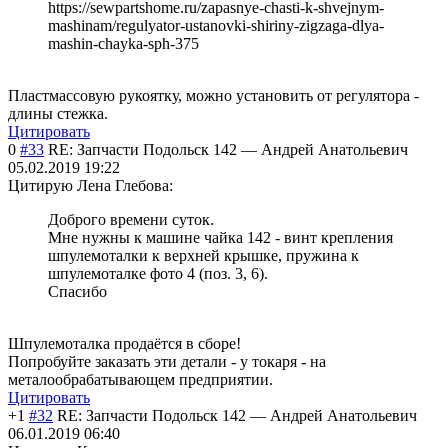
https://sewpartshome.ru/zapasnye-chasti-k-shvejnym-
mashinam/regulyator-ustanovki-shiriny-zigzaga-dlya-
mashin-chayka-sph-375
Пластмассовую рукоятку, можно установить от регулятора -
длины стежка.
Цитировать
0
#33
RE: Запчасти Подольск 142
—
Андрей Анатольевич
05.02.2019 19:22
Цитирую Лена Глебова:
Доброго времени суток.
Мне нужны к машине чайка 142 - винт крепления
шпулемоталки к верхней крышке, пружина к
шпулемоталке фото 4 (поз. 3, 6).
Спасибо
Шпулемоталка продаётся в сборе!
Попробуйте заказать эти детали - у токаря - на
металообрабатывающем предприятии.
Цитировать
+1
#32
RE: Запчасти Подольск 142
—
Андрей Анатольевич
06.01.2019 06:40