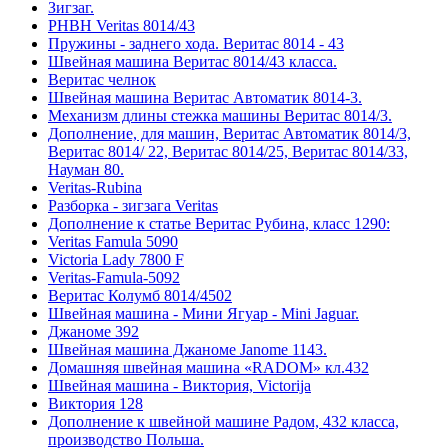
Зигзаг.
РНВН Veritas 8014/43
Пружины - заднего хода. Веритас 8014 - 43
Швейная машина Веритас 8014/43 класса.
Веритас челнок
Швейная машина Веритас Автоматик 8014-3.
Механизм длины стежка машины Веритас 8014/3.
Дополнение, для машин, Веритас Автоматик 8014/3,
Веритас 8014/ 22, Веритас 8014/25, Веритас 8014/33,
Науман 80.
Veritas-Rubina
Разборка - зигзага Veritas
Дополнение к статье Веритас Рубина, класс 1290:
Veritas Famula 5090
Victoria Lady 7800 F
Veritas-Famula-5092
Веритас Колумб 8014/4502
Швейная машина - Мини Ягуар - Mini Jaguar.
Джаноме 392
Швейная машина Джаноме Janome 1143.
Домашняя швейная машина «RADOM» кл.432
Швейная машина - Виктория, Victorija
Виктория 128
Дополнение к швейной машине Радом, 432 класса,
производство Польша.